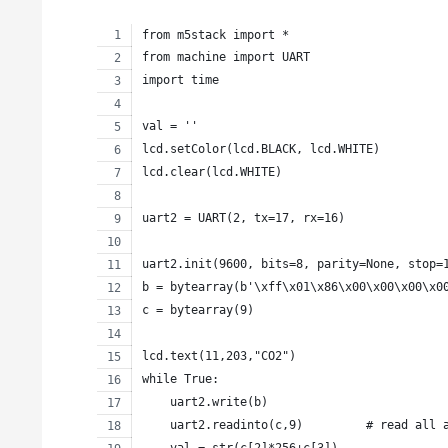
from m5stack import *
from machine import UART
import time
val = ''
lcd.setColor(lcd.BLACK, lcd.WHITE)
lcd.clear(lcd.WHITE)
uart2 = UART(2, tx=17, rx=16)
uart2.init(9600, bits=8, parity=None, stop=
b = bytearray(b'\xff\x01\x86\x00\x00\x00\x0
c = bytearray(9)
lcd.text(11,203,"CO2")
while True:
    uart2.write(b)
    uart2.readinto(c,9)         # read all 