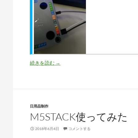
M5StackをArduinoとして使うまで
続きを読む
→
日用品制作
M5STACK使ってみた
2018年6月4日
コメントする