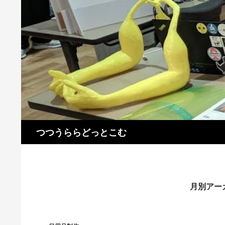
コ
ン
テ
ン
ツ
へ
ス
キ
ッ
プ
検
つつうららどっとこむ
索
月別アーカ