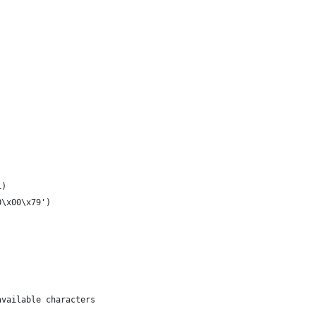
1)
0\x00\x79')
available characters