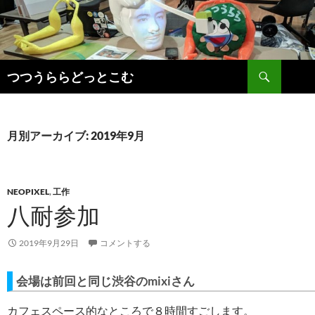
コ
ン
テ
ン
検
ツ
つつうららどっとこむ
索
へ
ス
キ
月別アーカイブ: 2019年9月
ッ
プ
NEOPIXEL
,
工作
八耐参加
2019年9月29日
コメントする
会場は前回と同じ渋谷のmixiさん
カフェスペース的なところで８時間すごします。