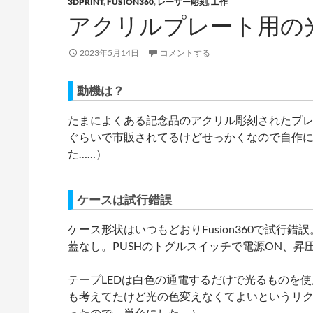
3DPRINT
,
FUSION360
,
レーザー彫刻
,
工作
アクリルプレート用の
2023年5月14日
コメントする
動機は？
たまによくある記念品のアクリル彫刻されたプレ
ぐらいで市販されてるけどせっかくなので自作
た……）
ケースは試行錯誤
ケース形状はいつもどおりFusion360で試行
蓋なし。PUSHのトグルスイッチで電源ON、昇
テープLEDは白色の通電するだけで光るものを使用。（
も考えてたけど光の色変えなくてよいというリ
ったので、単色にした。）