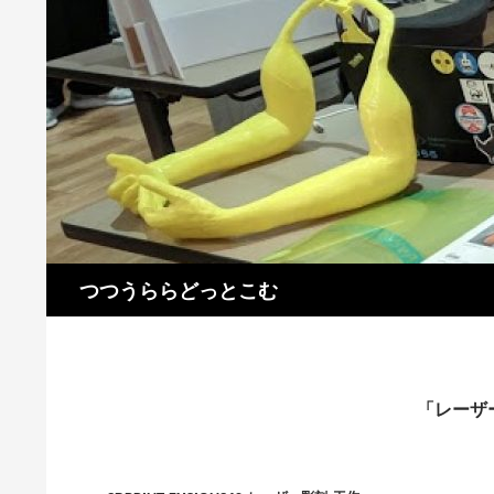
コ
ン
テ
ン
ツ
へ
ス
キ
ッ
プ
検
つつうららどっとこむ
索
「レーザ