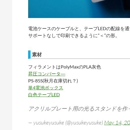
電池ケースのケーブルと、テープLEDの配線を
サポートなしで印刷できるように”＜”の形。
素材
フィラメントはPolyMaxのPLA灰色
昇圧コンバータ―
PS-85S(秋月在庫切れ？)
単4電池ボックス
白色テープLED
アクリルプレート用の光るスタンドを作
— yusukeyusuke (@yusukeyusuke)
May 14, 2