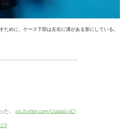
通すために、ケース下部は左右に溝がある形にしている。
った。
pic.twitter.com/UsoapLyiCl
023