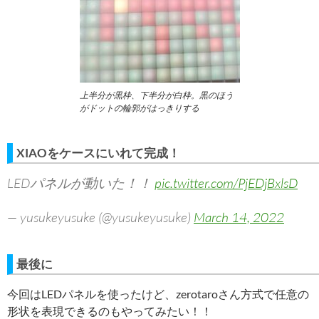
上半分が黒枠、下半分が白枠。黒のほう
がドットの輪郭がはっきりする
XIAOをケースにいれて完成！
LEDパネルが動いた！！
pic.twitter.com/PjEDjBxlsD
— yusukeyusuke (@yusukeyusuke)
March 14, 2022
最後に
今回はLEDパネルを使ったけど、zerotaroさん方式で任意の
形状を表現できるのもやってみたい！！