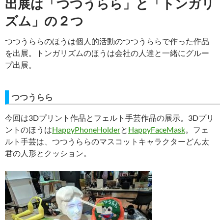
出展は「つつうらら」と「トンガリ
ズム」の２つ
つつうららのほうは個人的活動のつつうららで作った作品
を出展。トンガリズムのほうは会社の人達と一緒にグルー
プ出展。
つつうらら
今回は3Dプリント作品とフェルト手芸作品の展示。3Dプリ
ントのほうは
HappyPhoneHolder
と
HappyFaceMask
。フェ
ルト手芸は、つつうららのマスコットキャラクターどん太
君の人形とクッション。