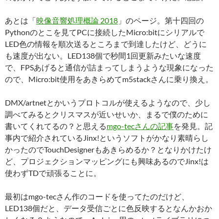
あとは「
映像音響処理概論 2018
」のページ。第十四回の
Pythonのとこを見てPCに接続したMicro:bitにシリアルで
LED色の情報を順次送るところまで到達したけど、どうに
も速度が出ない。LED138個で秒間1回更新みたいな速度
で、FPSあげると通信が詰まってしまうような現象になった
ので、Micro:bit使用をあきらめてm5stackさんに乗り換え。
DMX/artnetとかいうプロトコルが使えるようなので、少し
調べてみるとクリスマスが近いせいか、まるで僕のために
書いてくれてるの？と思える
mgo-tecさんの記事
を発見。記
事内で紹介されているJinx!というソフトがかなり素晴らし
かったのでTouchDesignerもあきらめるか？となりかけたけ
ど、プロジェクションマッピングにも興味あるのでJinx!は
使わずTDで頑張ることに。
最初はmgo-tecさん作のコードを使ってたのだけど、
LED138個だと、データ受信ごとに色反映するとなんかおか