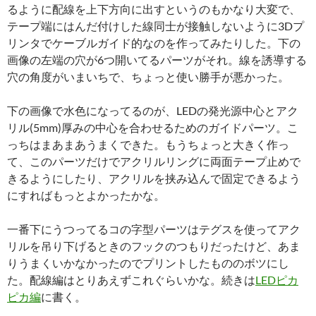
るように配線を上下方向に出すというのもかなり大変で、
テープ端にはんだ付けした線同士が接触しないように3Dプ
リンタでケーブルガイド的なのを作ってみたりした。下の
画像の左端の穴が6つ開いてるパーツがそれ。線を誘導する
穴の角度がいまいちで、ちょっと使い勝手が悪かった。
下の画像で水色になってるのが、LEDの発光源中心とアク
リル(5mm)厚みの中心を合わせるためのガイドパーツ。こ
っちはまあまあうまくできた。もうちょっと大きく作っ
て、このパーツだけでアクリルリングに両面テープ止めで
きるようにしたり、アクリルを挟み込んで固定できるよう
にすればもっとよかったかな。
一番下にうつってるコの字型パーツはテグスを使ってアク
リルを吊り下げるときのフックのつもりだったけど、あま
りうまくいかなかったのでプリントしたもののボツにし
た。配線編はとりあえずこれぐらいかな。続きは
LEDピカ
ピカ編
に書く。