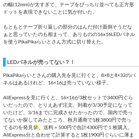
の幅(12mm)が太すぎて、テープをぴっちり並べても正方形
ドットを表現できないことに気が付いた。
もともとテープ折り返しの部分のはんだ付け面倒そうだな
ぁと思っていたのも相まって、ありものの16x16LEDパネル
を使うPikaPikaらいとさん方式に切り替えた。
LEDパネルが売ってない？！
PikaPikaらいとさんの購入先を見に行くと、8×8と8×32のパ
ネルはあるけれど、16×16は売っていない様子。
AliExpressを見に行くと、16×16が3枚セットで3400円ぐら
いだったので、とりえあず注文。到着が3/30予定になって
いたけど、3/16までに完成させたかったので、国内で売っ
てないか探してみたところ、秋月通商で1枚3800円で売っ
てるのを発見
。送料＋500円で合計4300円で１枚購入。
AliExpress分と合わせて計算すると1枚1900円ぐらいに薄ま