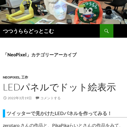
コ
ン
テ
ン
検
ツ
つつうららどっとこむ
索
へ
ス
キ
「NeoPixel」カテゴリーアーカイブ
ッ
プ
NEOPIXEL
,
工作
LEDパネルでドット絵表示
2022年3月19日
コメントする
ツイッターで見かけたLEDパネルを作ってみる！
zerotaro さんの作品と、PikaPikaらいとさんの作品をみて、