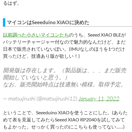
るはず。
マイコンはSeeeduino XIAOに決めた
以前調べた小さいマイコンたち
のうち、Seeed XIAO BLEが
バッテリーチャージャー付なので魅力的なんだけど、まだ
日本で販売されていないぽい。(IMUなしのほうを1つだけ
買ったけど、技適あり版が欲しい！)
開発版は存在します。（製品版は、、、まだ販売
開始していないと思う。）
なお、販売開始時点は技適無い模様。取得予定。
— matsujirushi (@matsujirushi12)
January 11, 2022
ということで、Seeeduino XIAOを使うことにした。(あらた
めて表を見返してみたらSeeed XIAO RP2040を試してみて
もよかった。せっかく買ったのにこちらも使ってない……)